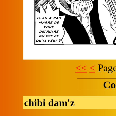
<<
<
Page
Co
chibi dam'z