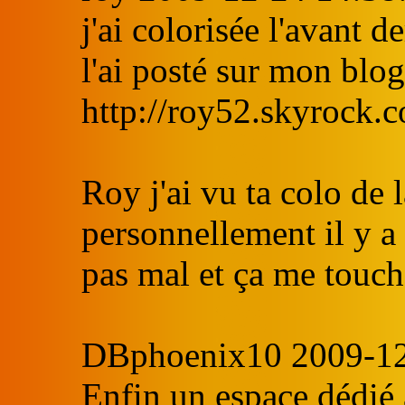
j'ai colorisée l'avant d
l'ai posté sur mon blog
http://roy52.skyrock.
Roy j'ai vu ta colo de 
personnellement il y a 
pas mal et ça me touc
DBphoenix10 2009-12
Enfin un espace dédié 