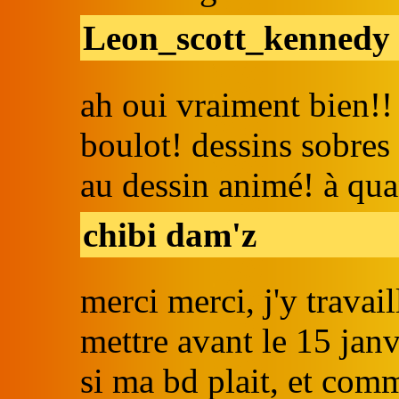
Leon_scott_kennedy
ah oui vraiment bien!
boulot! dessins sobres 
au dessin animé! à qua
chibi dam'z
merci merci, j'y travai
mettre avant le 15 janv
si ma bd plait, et comm