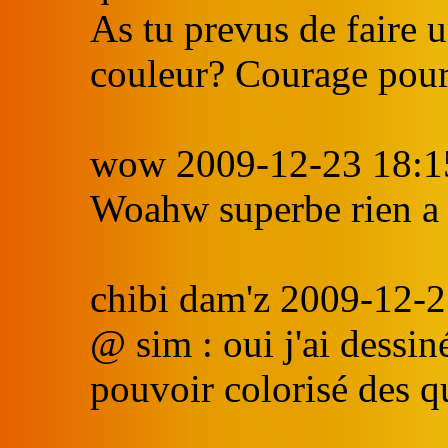
As tu prevus de faire 
couleur? Courage pour 
wow 2009-12-23 18:1
Woahw superbe rien a d
chibi dam'z 2009-12-2
@ sim : oui j'ai dessin
pouvoir colorisé des q