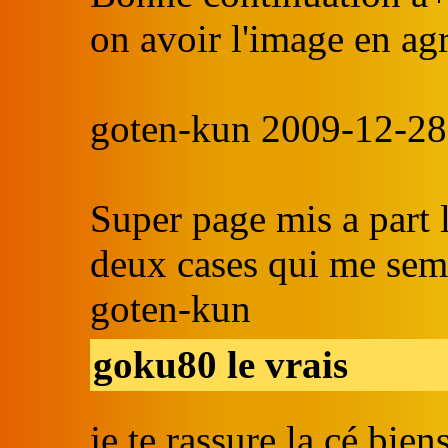
on avoir l'image en ag
goten-kun 2009-12-28
Super page mis a part l
deux cases qui me semb
goten-kun
goku80 le vrais
je te rassure la cé bien