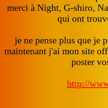
merci à Night, G-shiro, N
qui ont trou
je ne pense plus que je p
maintenant j'ai mon site of
poster vo
http://ww