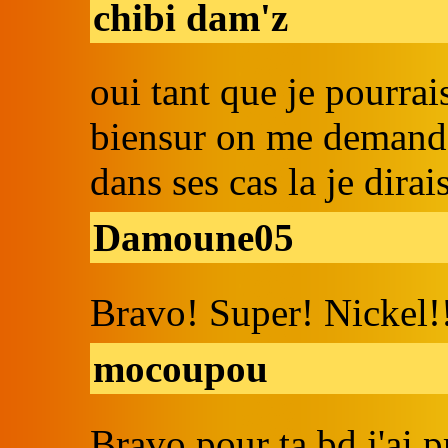
chibi dam'z
oui tant que je pourrais 
biensur on me demande 
dans ses cas la je dirai
Damoune05
Bravo! Super! Nickel!!
mocoupou
Bravo pour ta bd j'ai p