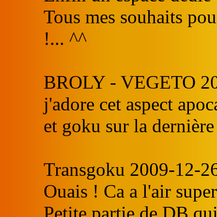
Tous mes souhaits pou
!... ^^
BROLY - VEGETO 200
j'adore cet aspect apoc
et goku sur la dernière
Transgoku 2009-12-26
Ouais ! Ca a l'air super
Petite partie de DB qui