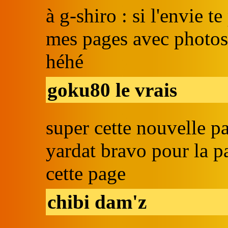
à g-shiro : si l'envie t
mes pages avec photosh
héhé
goku80 le vrais
super cette nouvelle p
yardat bravo pour la p
cette page
chibi dam'z