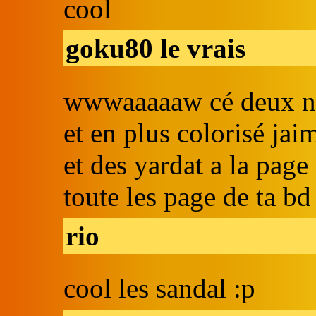
cool
goku80 le vrais
wwwaaaaaw cé deux no
et en plus colorisé jai
et des yardat a la page
toute les page de ta bd
rio
cool les sandal :p