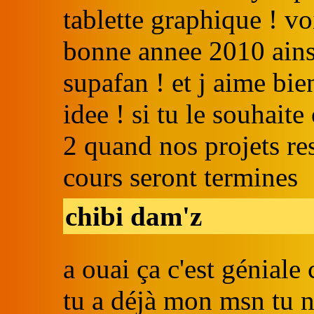
tablette graphique ! vo
bonne annee 2010 ainsi
supafan ! et j aime bie
idee ! si tu le souhaite
2 quand nos projets re
cours seront termines
chibi dam'z
a ouai ça c'est génial
tu a déjà mon msn tu n