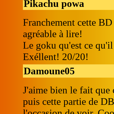
Pikachu powa
Franchement cette BD es
agréable à lire!
Le goku qu'est ce qu'il
Exéllent! 20/20!
Damoune05
J'aime bien le fait que
puis cette partie de D
l'occasion de voir. Coo