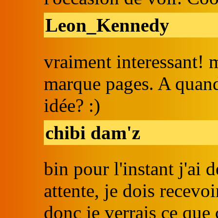
Leon_Kennedy
vraiment interessant! 
marque pages. A quand
idée? :)
chibi dam'z
bin pour l'instant j'ai
attente, je dois recevo
donc je verrais ce que 