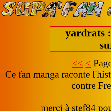
yardrats :
su
<<
<
Page
Ce fan manga raconte l'hist
contre Fr
merci à stef84 pou