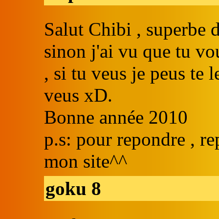
Salut Chibi , superbe 
sinon j'ai vu que tu vo
, si tu veus je peus te 
veus xD.
Bonne année 2010
p.s: pour repondre , re
mon site^^
goku 8