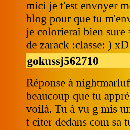
mici je t'est envoyer 
blog pour que tu m'env
je colorierai bien sure
de zarack :classe: ) xD
gokussj562710
Réponse à nightmarluff
beaucoup que tu appréc
voilà. Tu à vu g mis un
t citer dedans com sa t