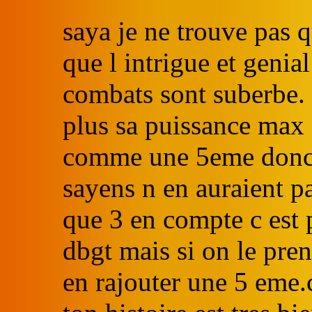
saya je ne trouve pas q
que l intrigue et genia
combats sont suberbe. 
plus sa puissance max 
comme une 5eme donc j
sayens n en auraient pa
que 3 en compte c est 
dbgt mais si on le prend
en rajouter une 5 eme