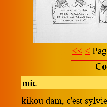
<<
<
Pag
Co
mic
kikou dam, c'est sylvi