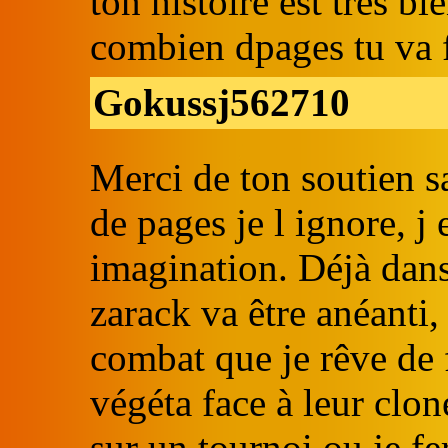
ton histoire est tres bi
combien dpages tu va f
Gokussj562710
Merci de ton soutien sa
de pages je l ignore, j 
imagination. Déjà dan
zarack va être anéanti,
combat que je rêve de f
végéta face à leur clo
sur un tournoi ou je fe