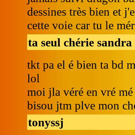
dessines très bien et j'
cette voie car tu le mér
ta seul chérie sandra
tkt pa el é bien ta bd 
lol
moi jla véré en vré mé
bisou jtm plve mon ch
tonyssj