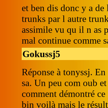
et ben dis donc y a de 
trunks par l autre trunk
assimile vu qu il n as p
mal continue comme s
Gokussj5
Réponse à tonyssj. En 
sa. Un peu com oub et 
comment démontré ce 
bin voilà mais le résul