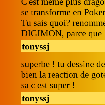
C'est même plus dragon 
se transforme en Pok
Tu sais quoi? renomme 
DIGIMON, parce que l
tonyssj
superbe ! tu dessine d
bien la reaction de go
sa c est super !
tonyssj