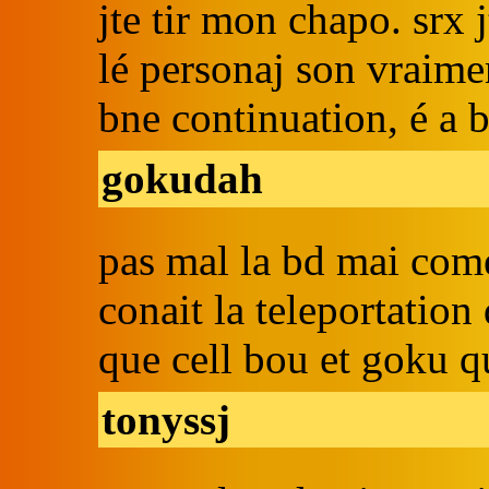
jte tir mon chapo. srx 
lé personaj son vraime
bne continuation, é a 
gokudah
pas mal la bd mai come
conait la teleportatio
que cell bou et goku qu
tonyssj