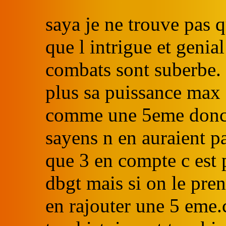
saya je ne trouve pas q
que l intrigue et genia
combats sont suberbe. 
plus sa puissance max 
comme une 5eme donc j
sayens n en auraient pa
que 3 en compte c est 
dbgt mais si on le prend
en rajouter une 5 eme