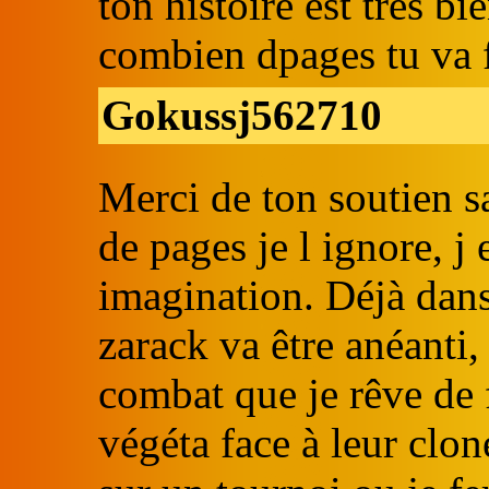
ton histoire est tres bi
combien dpages tu va f
Gokussj562710
Merci de ton soutien sa
de pages je l ignore, j 
imagination. Déjà dan
zarack va être anéanti,
combat que je rêve de f
végéta face à leur clo