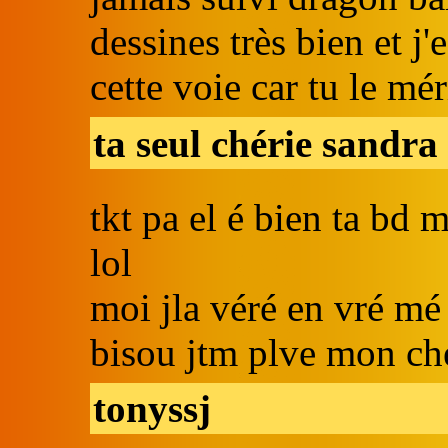
dessines très bien et j'
cette voie car tu le mér
ta seul chérie sandra
tkt pa el é bien ta bd 
lol
moi jla véré en vré mé
bisou jtm plve mon ch
tonyssj