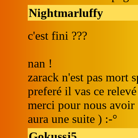
Nightmarluffy
c'est fini ???
nan !
zarack n'est pas mort 
preferé il vas ce rele
merci pour nous avoir 
aura une suite ) :-°
Gokussj5