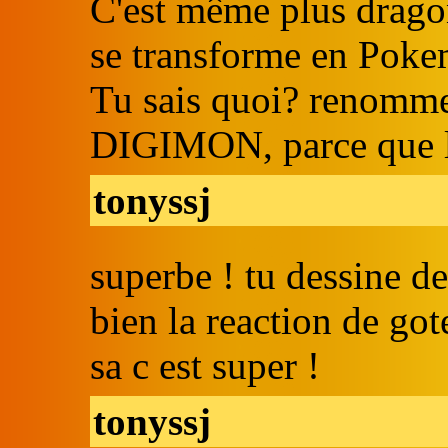
C'est même plus dragon 
se transforme en Pok
Tu sais quoi? renomme 
DIGIMON, parce que l
tonyssj
superbe ! tu dessine d
bien la reaction de go
sa c est super !
tonyssj