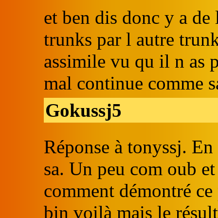
et ben dis donc y a de 
trunks par l autre trunk
assimile vu qu il n as p
mal continue comme s
Gokussj5
Réponse à tonyssj. En 
sa. Un peu com oub et 
comment démontré ce 
bin voilà mais le résul