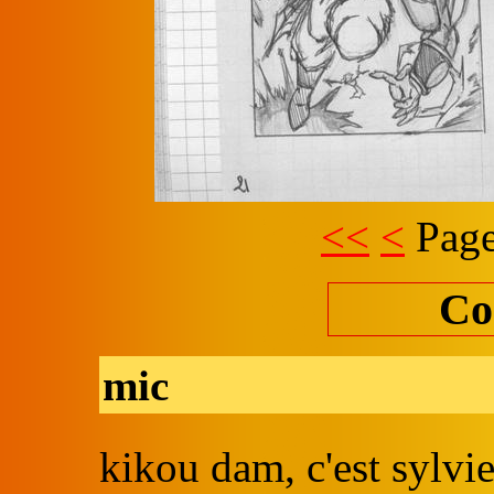
<<
<
Page
Co
mic
kikou dam, c'est sylvi