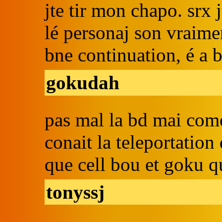
jte tir mon chapo. srx 
lé personaj son vraime
bne continuation, é a 
gokudah
pas mal la bd mai come
conait la teleportatio
que cell bou et goku qu
tonyssj