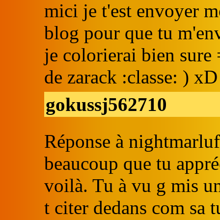
mici je t'est envoyer 
blog pour que tu m'env
je colorierai bien sure
de zarack :classe: ) xD
gokussj562710
Réponse à nightmarluff
beaucoup que tu appréc
voilà. Tu à vu g mis un
t citer dedans com sa t